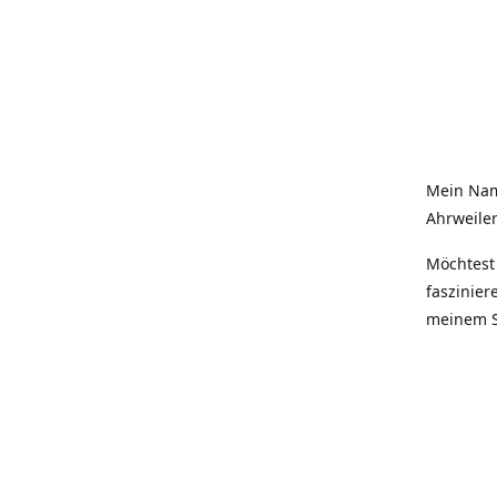
Mein Nam
Ahrweiler
Möchtest 
faszinier
meinem S