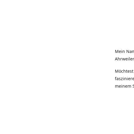
Mein Nam
Ahrweiler
Möchtest 
faszinier
meinem S