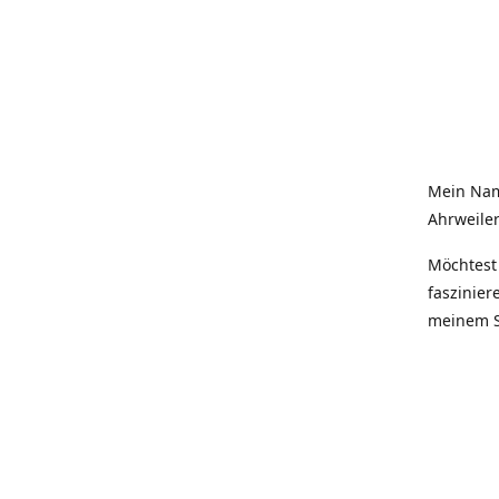
Mein Nam
Ahrweiler
Möchtest 
faszinier
meinem S