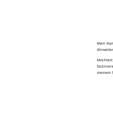
Mein Nam
Ahrweiler
Möchtest 
faszinier
meinem S