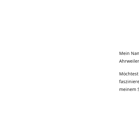
Mein Nam
Ahrweiler
Möchtest 
faszinier
meinem S