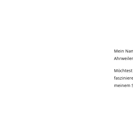
Mein Nam
Ahrweiler
Möchtest 
faszinier
meinem S