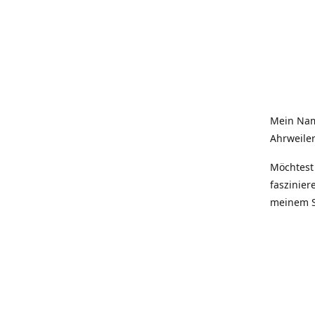
Mein Nam
Ahrweiler
Möchtest 
faszinier
meinem S