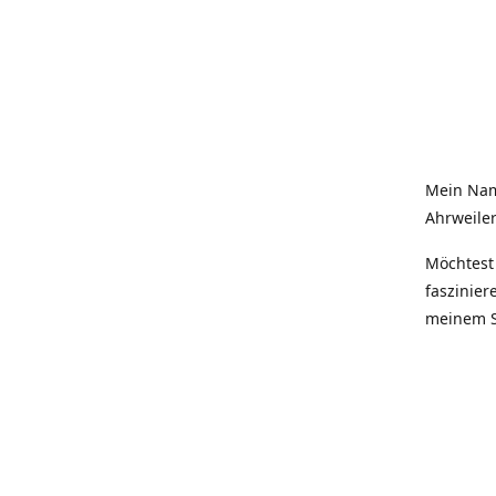
Mein Nam
Ahrweiler
Möchtest 
faszinier
meinem S