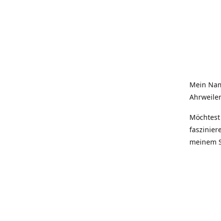
Mein Nam
Ahrweiler
Möchtest 
faszinier
meinem S