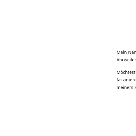
Mein Nam
Ahrweiler
Möchtest 
faszinier
meinem S