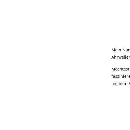
Mein Nam
Ahrweiler
Möchtest 
faszinier
meinem S